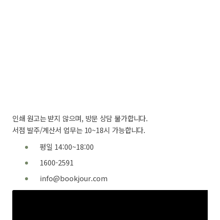
문학여행(Book’s Journey)은 2016년 2월에 설립된 출판
사로
문학을 비롯하여 여행, 취미 분야의 단행본을 출간합니다.
작가 여러분의 소중한 원고가
아름다운 결실을 맺을 수 있도록 돕는 출판사입니다.
인쇄 원고는 받지 않으며, 방문 상담 불가합니다.
서점 발주/계산서 업무는 10~18시 가능합니다.
평일 14:00~18:00
1600-2591
info@bookjour.com